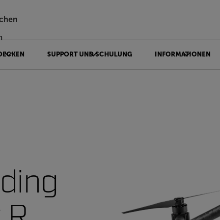
chen
n
DECKEN
SUPPORT UND SCHULUNG
INFORMATIONEN
lding
t R