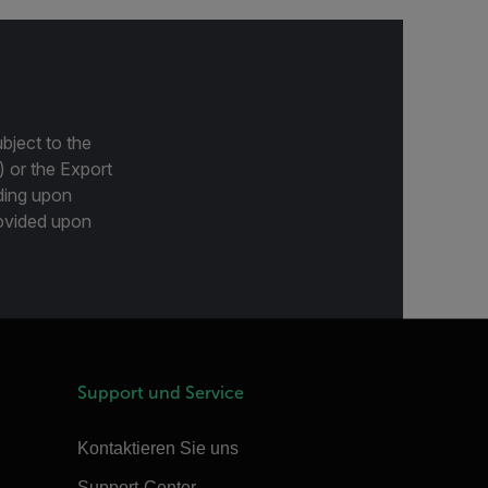
bject to the
) or the Export
ding upon
provided upon
Support und Service
Kontaktieren Sie uns
Support-Center