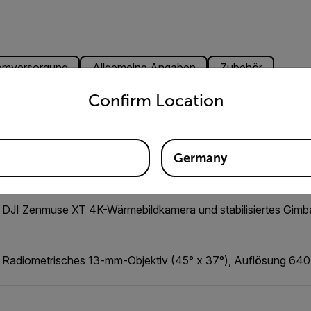
omversorgung
Allgemeine Angaben
Zubehör
untry and language from the options below to access the appro
Confirm Location
Daten
Germany
DJI Zenmuse X3 4K-Videokamera und stabilisiertes Gimbal
DJI Zenmuse XT 4K-Wärmebildkamera und stabilisiertes Gimb
Radiometrisches 13-mm-Objektiv (45° x 37°), Auflösung 640