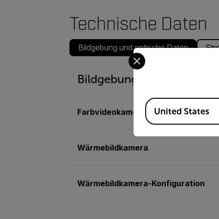
Technische Daten
Bildgebung und optische Daten
Str
Select your preferred co
Bildgebung und optische 
Available Locations
United States
Farbvideokamera
Wärmebildkamera
Wärmebildkamera-Konfiguration