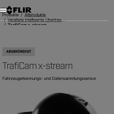
Unread messages
Modell
Entfernen
Elemente
Element
In den Warenkorb
Im Warenkorb
Produkte
Altprodukte
Veraltete intelligente Übertragungssysteme
TrafiCam x-stream
ABGEKÜNDIGT
TrafiCam x-stream
Fahrzeugerkennungs- und Datensammlungssensor