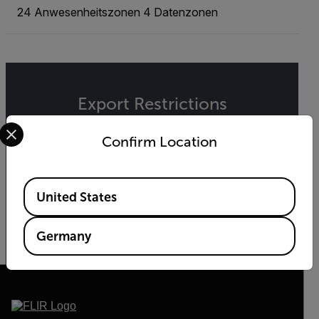
24 Anwesenheitszonen 4 Datenzonen
Export Restrictions
Select your preferred country and language from the options 
The information contained in this page pertains
Confirm Location
to products that may be subject to the
International Traffic in Arms Regulations (ITAR)
(22 C.F.R. Sections 120-130) or the Export
Available Locations
Administration Regulations (EAR) (15 C.F.R.
United States
Sections 730-774) depending upon
specifications for the final product; jurisdiction
and classification will be provided upon request.
Germany