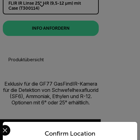
FLIR IR Linse 25° HR (9,5-12 µm) mit
Case (T300114)
INFO ANFORDERN
Produktübersicht
Exklusiv für die GF77 GasFindIR-Kamera
für die Detektion von Schwefelhexafluorid
(SF6), Ammoniak, Ethylen und R-12.
Optionen mit 6° oder 25° erhältlich.
Select your preferred country and language from the options 
Confirm Location