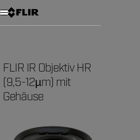
Unread messages
Modell
Entfernen
Elemente
Element
In den Warenkorb
Im Warenkorb
FLIR IR Objektiv HR
(9,5-12µm) mit
Gehäuse