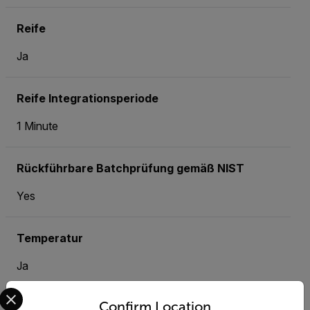
Reife
Ja
Reife Integrationsperiode
1 Minute
Rückführbare Batchprüfung gemäß NIST
Yes
Temperatur
Ja
Select your preferred country and language from the options 
Confirm Location
Temperaturauflösung