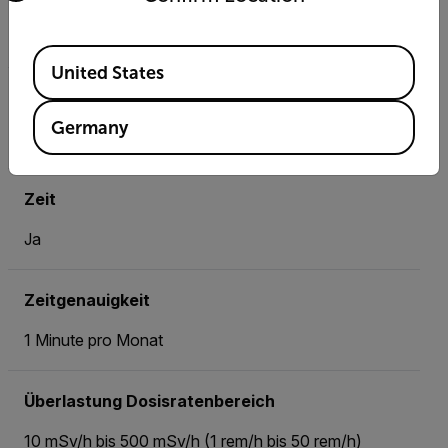
1 °C
Available Locations
United States
Verfügbare Kabellängen
Germany
Erhältlich in Schritten zu 4, 8, 15, 30, 50, 100 ft
Zeit
Ja
Zeitgenauigkeit
1 Minute pro Monat
Überlastung Dosisratenbereich
10 mSv/h bis 500 mSv/h (1 rem/h bis 50 rem/h)