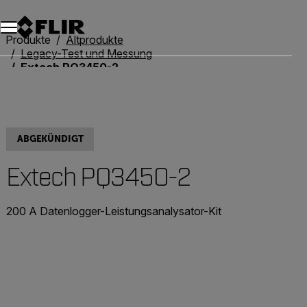
Unread messages
Modell
Entfernen
Elemente
Element
In den Warenkorb
Im Warenkorb
Produkte
Altprodukte
Legacy-Test und Messung
Extech PQ3450-2
ABGEKÜNDIGT
Extech PQ3450-2
200 A Datenlogger-Leistungsanalysator-Kit