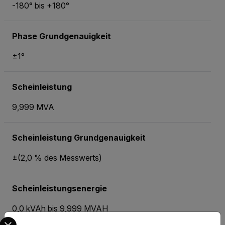
-180° bis +180°
Phase Grundgenauigkeit
±1°
Scheinleistung
9,999 MVA
Scheinleistung Grundgenauigkeit
±(2,0 % des Messwerts)
Scheinleistungsenergie
0,0 kVAh bis 9,999 MVAH
Select your preferred country and language from the options 