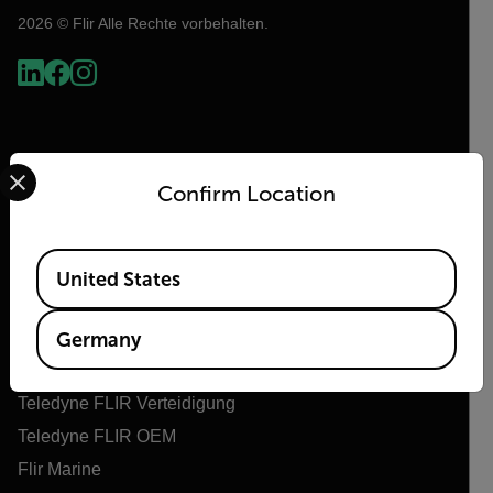
2026 © Flir Alle Rechte vorbehalten.
Select your preferred country and language from the options 
Confirm Location
Available Locations
United States
Flir
Über Flir
Germany
Teledyne Technologien
Teledyne FLIR Verteidigung
Teledyne FLIR OEM
Flir Marine