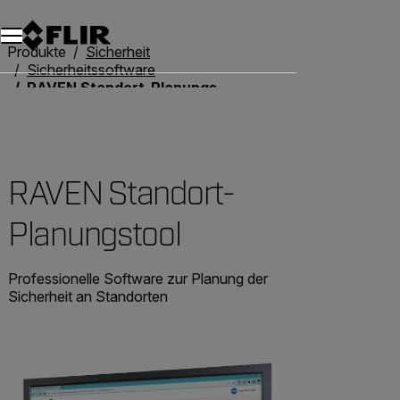
Unread messages
Modell
Entfernen
Elemente
Element
In den Warenkorb
Im Warenkorb
Produkte
Sicherheit
Sicherheitssoftware
RAVEN Standort-Planungstool
RAVEN Standort-
Planungstool
Professionelle Software zur Planung der
Sicherheit an Standorten