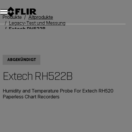
Unread messages
Modell
Entfernen
Elemente
Element
In den Warenkorb
Im Warenkorb
Produkte
Altprodukte
Legacy-Test und Messung
Extech RH522B
ABGEKÜNDIGT
Extech RH522B
Humidity and Temperature Probe For Extech RH520
Paperless Chart Recorders