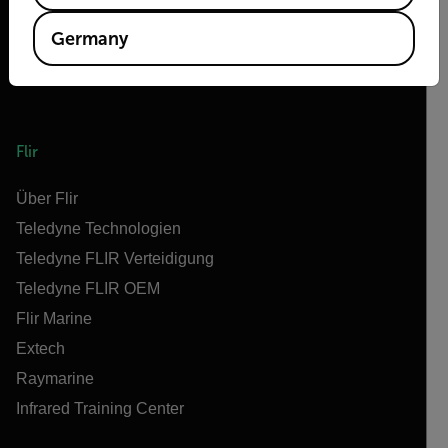
Germany
Flir
Über Flir
Teledyne Technologien
Teledyne FLIR Verteidigung
Teledyne FLIR OEM
Flir Marine
Extech
Raymarine
Infrared Training Center