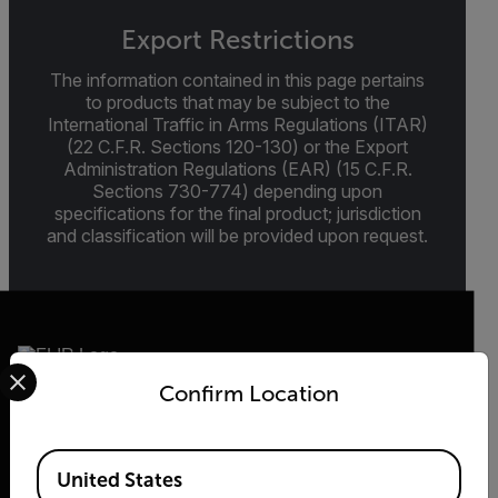
Export Restrictions
The information contained in this page pertains
to products that may be subject to the
International Traffic in Arms Regulations (ITAR)
(22 C.F.R. Sections 120-130) or the Export
Administration Regulations (EAR) (15 C.F.R.
Sections 730-774) depending upon
specifications for the final product; jurisdiction
and classification will be provided upon request.
Select your preferred country and language from the options 
Confirm Location
2026 © Flir Alle Rechte vorbehalten.
Available Locations
United States