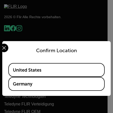
2026 © Flir Alle Rechte vorbehalten.
Select your preferred country and language from the options 
Confirm Location
Available Locations
United States
Flir
Germany
Über Flir
Teledyne Technologien
Teledyne FLIR Verteidigung
Teledyne FLIR OEM