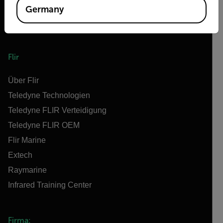
Germany
Flir
Über Flir
Teledyne Technologien
Teledyne FLIR Verteidigung
Teledyne FLIR OEM
Flir Marine
Extech
Raymarine
Infrared Training Center
Firma: