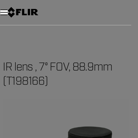
Unread messages
Modell
Entfernen
Elemente
Element
In den Warenkorb
Im Warenkorb
IR lens , 7° FOV, 88.9mm
(T198166)