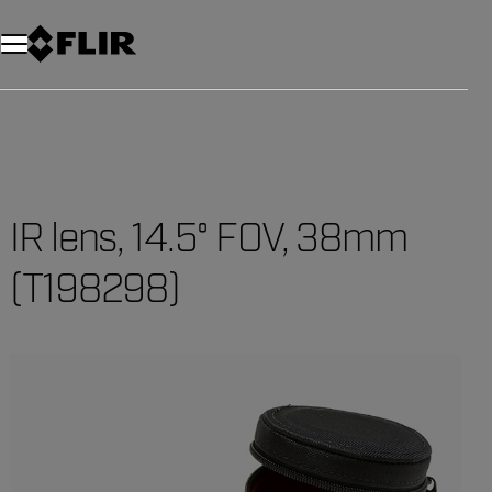
Unread messages
Modell
Entfernen
Elemente
Element
In den Warenkorb
Im Warenkorb
IR lens, 14.5° FOV, 38mm
(T198298)