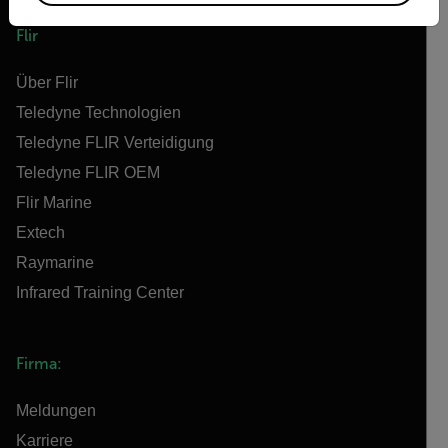
Flir
Über Flir
Teledyne Technologien
Teledyne FLIR Verteidigung
Teledyne FLIR OEM
Flir Marine
Extech
Raymarine
Infrared Training Center
Firma:
Meldungen
Karriere