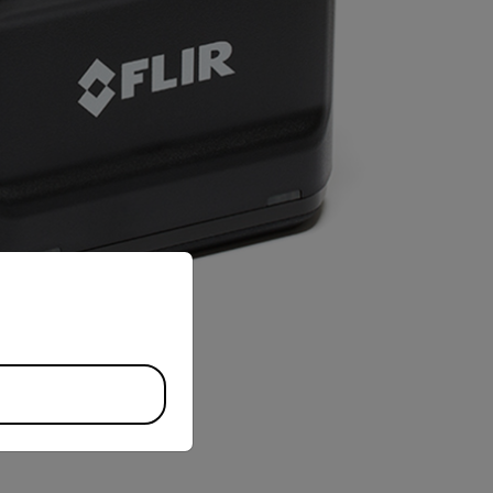
priate version of our website.
JETZT KAU