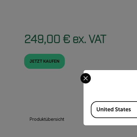
249,00 € ex. VAT
JETZT KAUFEN
Select your preferred co
Available Locations
United States
Produktübersicht