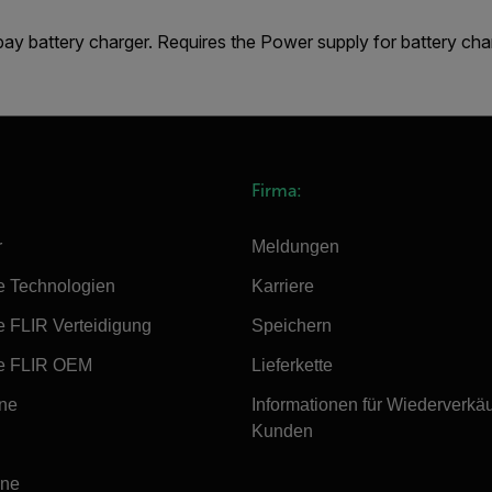
ay battery charger. Requires the Power supply for battery ch
Firma:
r
Meldungen
e Technologien
Karriere
e FLIR Verteidigung
Speichern
e FLIR OEM
Lieferkette
ine
Informationen für Wiederverkä
Kunden
ine