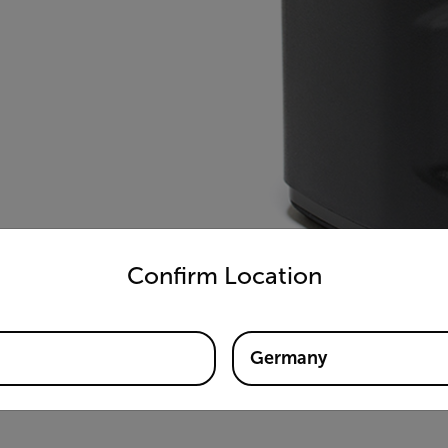
untry and language from the options below to access the appro
Confirm Location
Germany