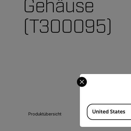
Gehäuse
(T300095)
Select your preferred co
Available Locations
United States
Produktübersicht