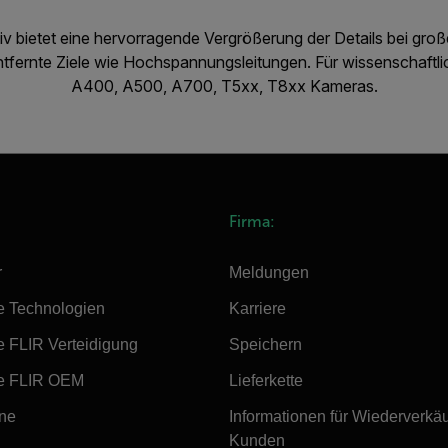
 bietet eine hervorragende Vergrößerung der Details bei groß
 entfernte Ziele wie Hochspannungsleitungen. Für wissenschaft
A400, A500, A700, T5xx, T8xx Kameras.
Firma:
r
Meldungen
e Technologien
Karriere
e FLIR Verteidigung
Speichern
e FLIR OEM
Lieferkette
ine
Informationen für Wiederverkä
Kunden