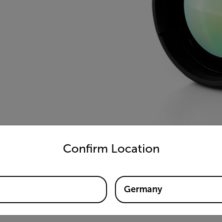
untry and language from the options below to access the appro
Confirm Location
Germany