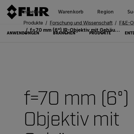
Anmelden
Warenkorb
Region
Su
Unread messages
Modell
Entfernen
Elemente
Element
In den Warenkorb
Im Warenkorb
Produkte
Forschung und Wissenschaft
F&E-Ob
f=70 mm (6°) IR-Objektiv mit Gehäuse (T300095)
ANWENDUNGEN
BRANCHEN
PRODUKTE
ENT
f=70 mm (6°) 
Objektiv mit