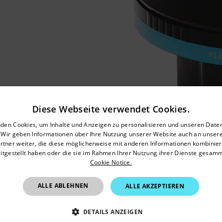
Diese Webseite verwendet Cookies.
untry and language from the options below to access the appro
den Cookies, um Inhalte und Anzeigen zu personalisieren und unseren Date
. Wir geben Informationen über Ihre Nutzung unserer Website auch an unser
Confirm Location
rtner weiter, die diese möglicherweise mit anderen Informationen kombiniere
itgestellt haben oder die sie im Rahmen Ihrer Nutzung ihrer Dienste gesam
Cookie Notice.
Germany
ALLE ABLEHNEN
ALLE AKZEPTIEREN
DETAILS ANZEIGEN