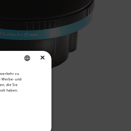
×
priate version of our website.
nverkehr zu
ENGLISH
e Werbe- und
GERMAN
n, die Sie
melt haben.
FRENCH
SPANISH
PORTUGUESE
ITALIAN