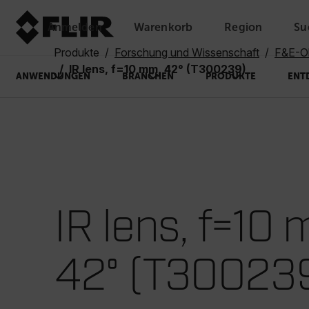
Anmelden
Warenkorb
Region
Su
Unread messages
Modell
Entfernen
Elemente
Element
In den Warenkorb
Im Warenkorb
Produkte
Forschung und Wissenschaft
F&E-Ob
IR lens, f=10 mm, 42° (T300239)
ANWENDUNGEN
BRANCHEN
PRODUKTE
ENT
IR lens, f=10
42° (T30023