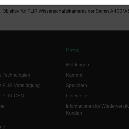
 ERFORDERLICH
PERFORMANCE
TARGETING
-Objektiv für FLIR Wissenschaftskameras der Serien A400/
Unbedingt erforderlich
Performance
Targeting
Funktionalität
okies ermöglichen wesentliche Kernfunktionen der Website wie die Benutzeranmeldun
rlichen Cookies kann die Website nicht ordnungsgemäß verwendet werden.
Firma:
Anbieter /
r
Meldungen
cart.flir.co
e Technologien
Karriere
cart.flir.co
e FLIR Verteidigung
Speichern
cart.flir.co
e FLIR OEM
Lieferkette
ine
Informationen für Wiederverkä
cart.flir.co
Kunden
Google-Datenschutzerklärung
ine