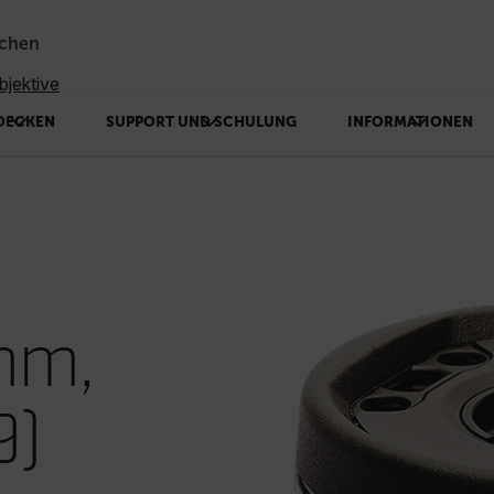
chen
jektive
DECKEN
SUPPORT UND SCHULUNG
INFORMATIONEN
 mm,
9)