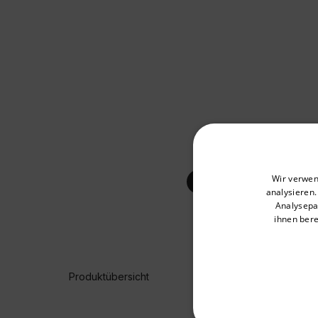
Select your preferred co
Wir verwen
analysieren
Analysepa
ihnen bere
Available Locations
United States
Produktübersicht