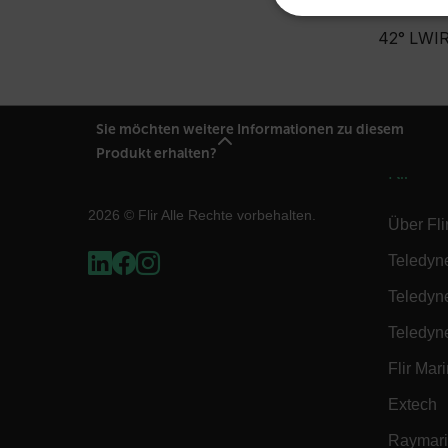
UNBEDINGT
42° LWIR
Sie möchten weitere Informationen zu diesem
Produkt erhalten?
Unbedingt erforderliche Co
Ohne die unbedingt erforde
Flir
Name
2026 © Flir Alle Rechte vorbehalten.
Über Fli
cart_products_oids
Teledyn
cart_products_skus
Teledyn
cashrun_session_id
Teledyn
Flir Mar
cashrun_site_id
Extech
Raymar