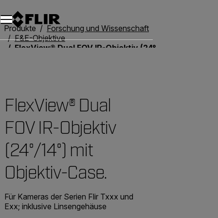
Unread messages
Modell
Entfernen
Elemente
Element
In den Warenkorb
Im Warenkorb
Produkte
Forschung und Wissenschaft
F&E-Objektive
FlexView® Dual FOV IR-Objektiv (24°/14°) mit Objektiv-Case.
FlexView® Dual
FOV IR-Objektiv
(24°/14°) mit
Objektiv-Case.
Für Kameras der Serien Flir Txxx und
Exx; inklusive Linsengehäuse