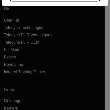
Flir
Über Flir
Teledyne Technologien
Teledyne FLIR Verteidigung
Teledyne FLIR OEM
Flir Marine
Extech
Raymarine
Infrared Training Center
Firma:
Meldungen
Karriere