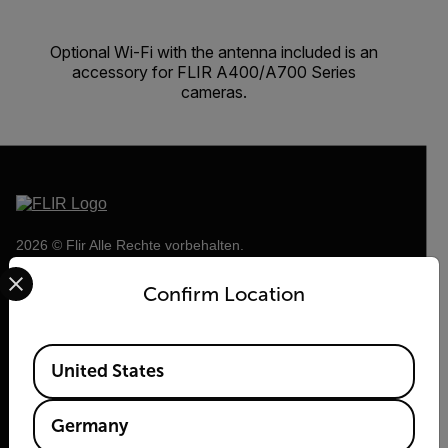
Optional Wi-Fi with the antenna included is an
accessory for FLIR A400/A700 Series
cameras.
2026 © Flir Alle Rechte vorbehalten.
Select your preferred country and language from the options 
Confirm Location
Available Locations
United States
Germany