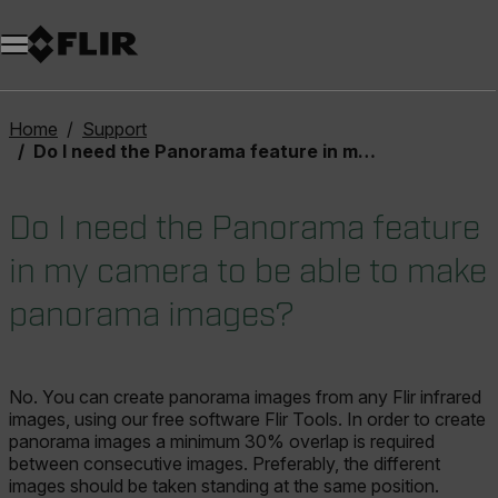
Unread messages
Modell
Entfernen
Elemente
Element
In den Warenkorb
Im Warenkorb
Home
Support
Do I need the Panorama feature in my camera to be able to make panorama images?
Do I need the Panorama feature
in my camera to be able to make
panorama images?
No. You can create panorama images from any Flir infrared
images, using our free software Flir Tools. In order to create
panorama images a minimum 30% overlap is required
between consecutive images. Preferably, the different
images should be taken standing at the same position.