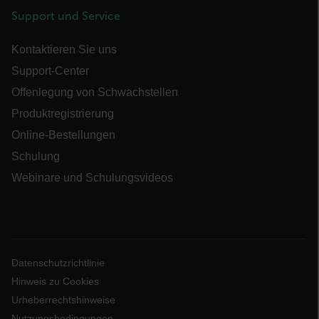
Support und Service
Unbedingt erforderlich
Performance
Kontaktieren Sie uns
Targeting
Funktionalität
Support-Center
Unbedingt erforderliche Cookies ermöglichen
Offenlegung von Schwachstellen
wesentliche Kernfunktionen der Website wie die
Benutzeranmeldung und die Kontoverwaltung.
Produktregistrierung
Ohne die unbedingt erforderlichen Cookies
Online-Bestellungen
kann die Website nicht ordnungsgemäß
verwendet werden.
Schulung
Name
Webinare und Schulungsvideos
cart_products_oids
cart_products_skus
cashrun_session_id
Datenschutzrichtlinie
Hinweis zu Cookies
Urheberrechtshinweise
cashrun_site_id
Nutzungsbedingungen