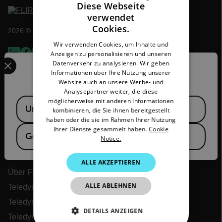
Diese Webseite
verwendet
ENGLISH
Cookies.
2026 © Flir Alle Rechte vorbehalten.
GERMAN
Wir verwenden Cookies, um Inhalte und
Anzeigen zu personalisieren und unseren
FRENCH
Select your preferred country and language from the options 
Datenverkehr zu analysieren. Wir geben
Confirm Location
SPANISH
Informationen über Ihre Nutzung unserer
Website auch an unsere Werbe- und
PORTUGUESE
Analysepartner weiter, die diese
Available Locations
möglicherweise mit anderen Informationen
ITALIAN
United States
kombinieren, die Sie ihnen bereitgestellt
haben oder die sie im Rahmen Ihrer Nutzung
KOREAN
ihrer Dienste gesammelt haben.
Cookie
Germany
Notice.
JAPANESE
Flir
CHINESE
ALLE AKZEPTIEREN
Über Flir
ALLE ABLEHNEN
Teledyne Technologien
Teledyne FLIR Verteidigung
DETAILS ANZEIGEN
Teledyne FLIR OEM