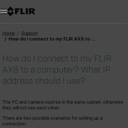
Unread messages
Modell
Entfernen
Elemente
Element
In den Warenkorb
Im Warenkorb
Home
Support
How do I connect to my FLIR AX8 to a computer? What IP address should I use?
How do I connect to my FLIR
AX8 to a computer? What IP
address should I use?
The PC and camera must be in the same subnet, otherwise
they will not see each other.
There are two possible scenarios for setting up a
connection.