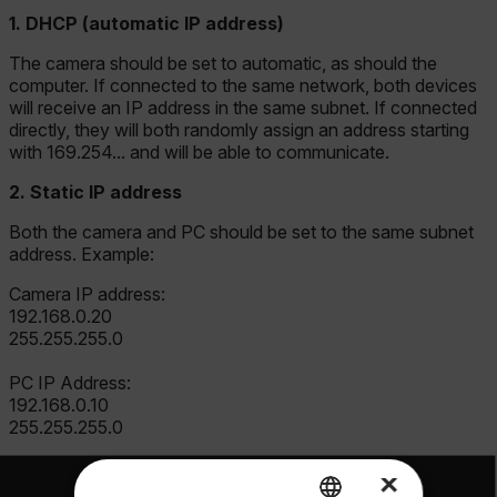
1. DHCP (automatic IP address)
The camera should be set to automatic, as should the
computer. If connected to the same network, both devices
will receive an IP address in the same subnet. If connected
directly, they will both randomly assign an address starting
with 169.254... and will be able to communicate.
2. Static IP address
Both the camera and PC should be set to the same subnet
address. Example:
Camera IP address:
192.168.0.20
255.255.255.0
PC IP Address:
192.168.0.10
255.255.255.0
×