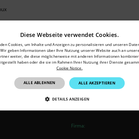
oux
al Publication
:
Diese Webseite verwendet Cookies.
untry and language from the options below to access the appro
den Cookies, um Inhalte und Anzeigen zu personalisieren und unseren Date
. Wir geben Informationen über Ihre Nutzung unserer Website auch an unser
Confirm Location
rtner weiter, die diese möglicherweise mit anderen Informationen kombiniere
itgestellt haben oder die sie im Rahmen Ihrer Nutzung ihrer Dienste gesam
Cookie Notice.
R:
Raphaël Danjoux
Germany
ALLE ABLEHNEN
ALLE AKZEPTIEREN
w, cooling process, temperature difference, substance, surrou
publication 42, go to download page
DETAILS ANZEIGEN
 ERFORDERLICH
PERFORMANCE
TARGETING
Firma: