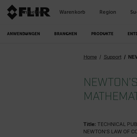
Anmelden
Warenkorb
Region
Su
Unread messages
Modell
Entfernen
Elemente
Element
In den Warenkorb
Im Warenkorb
ANWENDUNGEN
BRANCHEN
PRODUKTE
ENT
Home
Support
NEWTO
NEWTON’S 
MATHEMAT
Title:
TECHNICAL PUB
NEWTON’S LAW OF C