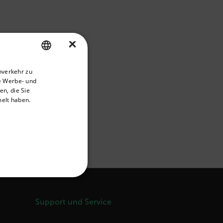
×
priate version of our website.
nverkehr zu
ENGLISH
e Werbe- und
GERMAN
n, die Sie
melt haben.
FRENCH
SPANISH
ndings, calculation
PORTUGUESE
ITALIAN
KOREAN
FUNKTIONALITÄT
JAPANESE
Support und Service
CHINESE