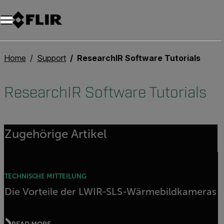
Unread messages
Modell
Entfernen
Elemente
Element
In den Warenkorb
Im Warenkorb
Home
Support
ResearchIR Software Tutorials
ResearchIR Software Tutorials
Zugehörige Artikel
TECHNISCHE MITTEILUNG
Die Vorteile der LWIR-SLS-Wärmebildkameras
READ MORE