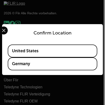
2026 © Flir Alle Rechte vorbehalten.
Select your preferred country and language from the options 
Confirm Location
Available Locations
United States
Germany
Flir
Über Flir
Teledyne Technologien
Teledyne FLIR Verteidigung
Teledyne FLIR OEM