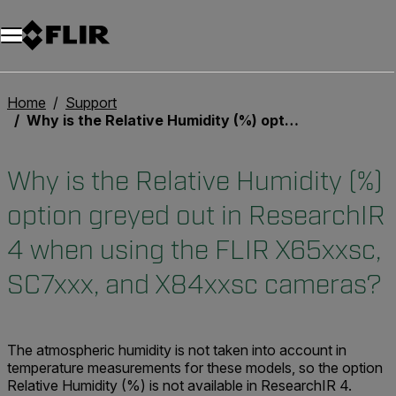
Unread messages
Modell
Entfernen
Elemente
Element
In den Warenkorb
Im Warenkorb
Home
Support
Why is the Relative Humidity (%) option greyed out in ResearchIR 4 when using the FLIR X65xxsc, SC7xxx, and X84xxsc cameras?
Why is the Relative Humidity (%)
option greyed out in ResearchIR
4 when using the FLIR X65xxsc,
SC7xxx, and X84xxsc cameras?
The atmospheric humidity is not taken into account in
temperature measurements for these models, so the option
Relative Humidity (%) is not available in ResearchIR 4.