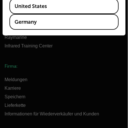
Available Locations
Teledyne FLIR Verteidigung
United States
Teledyne FLIR OEM
Flir Marine
Germany
Extech
Raymarine
Infrared Training Center
Firma:
Meldungen
Karriere
Speichern
Lieferkette
Informationen für Wiederverkäufer und Kunden