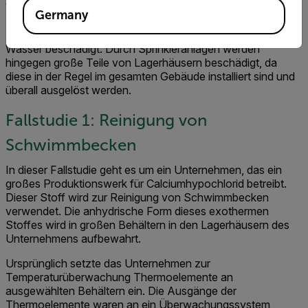
Wärmebildkamera zeigt dann die genaue Stelle des Hot-
Germany
Spots an und leitet dessen Abkühlung ein. Mit dieser
Methode wird nur eine geringe Menge an Waren durch
Wasser beschädigt. Durch Sprinkleranlagen werden
hingegen große Teile von Lagerhäusern beschädigt, da
diese in der Regel im gesamten Gebäude installiert sind und
überall ausgelöst werden.
Fallstudie 1: Reinigung von
Schwimmbecken
In dieser Fallstudie geht es um ein Unternehmen, das ein
großes Produktionswerk für Calciumhypochlorid betreibt.
Dieser Stoff wird zur Reinigung von Schwimmbecken
verwendet. Die anhydrische Form dieses exothermen
Stoffes wird in großen Behältern in den Lagerhäusern des
Unternehmens aufbewahrt.
Ursprünglich setzte das Unternehmen zur
Temperaturüberwachung Thermoelemente an
ausgewählten Behältern ein. Die Ausgänge der
Thermoelemente waren an ein Überwachungssystem