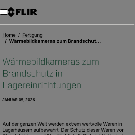
Unread messages
Modell
Entfernen
Elemente
Element
In den Warenkorb
Im Warenkorb
Home
Fertigung
Wärmebildkameras zum Brandschutz in Lagereinrichtungen
Wärmebildkameras zum
Brandschutz in
Lagereinrichtungen
JANUAR 05, 2026
Auf der ganzen Welt werden extrem wertvolle Waren in
Lagerhäusern aufbewahrt. Der Schutz dieser Waren vor