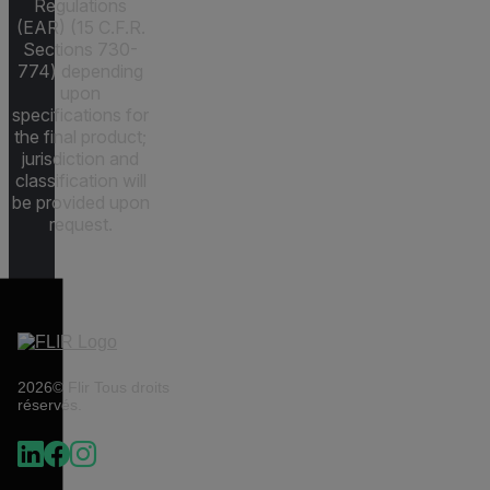
Regulations
(EAR) (15 C.F.R.
Sections 730-
774) depending
upon
specifications for
the final product;
jurisdiction and
classification will
be provided upon
request.
2026© Flir Tous droits
réservés.