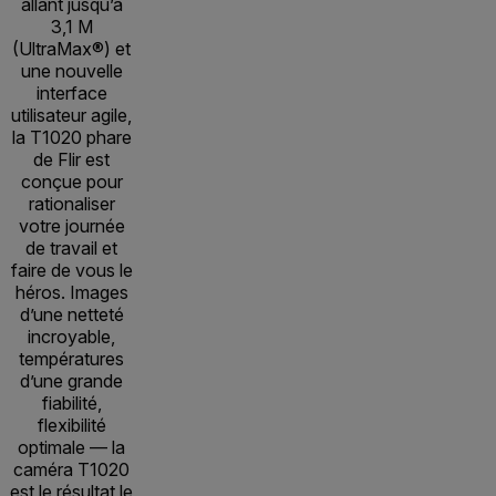
allant jusqu’à
3,1 M
(UltraMax®) et
une nouvelle
interface
utilisateur agile,
la T1020 phare
de Flir est
conçue pour
rationaliser
votre journée
de travail et
faire de vous le
héros. Images
d’une netteté
incroyable,
températures
d’une grande
fiabilité,
flexibilité
optimale — la
caméra T1020
est le résultat le