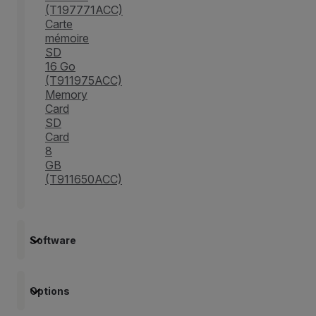
(T197771ACC)
Carte
mémoire
SD
16 Go
(T911975ACC)
Memory
Card
SD
Card
8
GB
(T911650ACC)
Software
Options