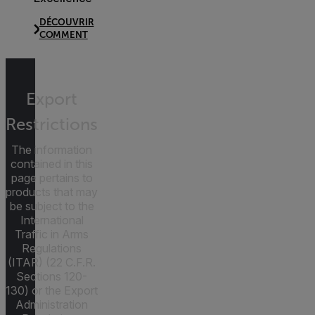
DÉCOUVRIR
COMMENT
Export
Restrictions
The information
contained in this
page pertains to
products that may
be subject to the
International
Traffic in Arms
Regulations
(ITAR) (22 C.F.R.
Sections 120-
130) or the Export
Administration