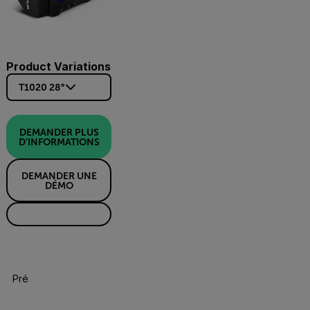
Product Variations
T1020 28°
DEMANDER PLUS
D’INFORMATIONS
DEMANDER UNE
DÉMO
Présentation Du Produit
Spécifications
Accessoires
Re