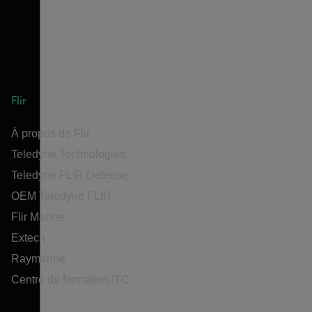
Flir
À propos de Flir
Teledyne Technologies
Teledyne FLIR Defense
OEM Teledyne FLIR
Flir Marine
Extech
Raymarine
Centre de formation ITC