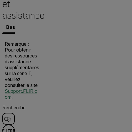
et
assistance
Base de connaissances
Documents
Logiciel et f
Remarque :
Pour obtenir
des ressources
d’assistance
supplémentaires
sur la série T,
veuillez
consulter le site
Support.FLIR.c
om
.
Recherche
FILTRE