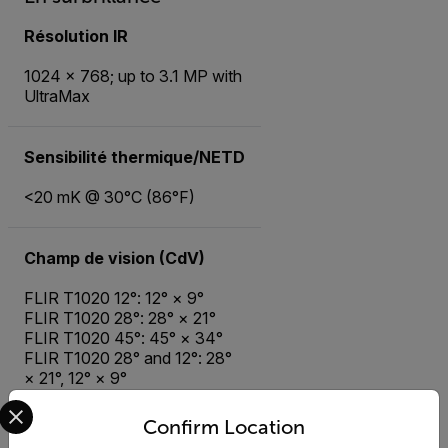
Résolution IR
1024 × 768; up to 3.1 MP with
UltraMax
Sensibilité thermique/NETD
<20 mK @ 30°C (86°F)
Champ de vision (CdV)
FLIR T1020 12°: 12° × 9°
FLIR T1020 28°: 28° × 21°
FLIR T1020 45°: 45° × 34°
FLIR T1020 28° and 12°: 28°
× 21°, 12° × 9°
FLIR T1020 28° and 45°: 28°
Select your preferred country and language from the options 
× 21° (28° lens), 45° × 34°
Confirm Location
(45° lens)