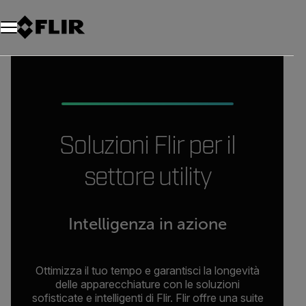
Unread messages
Modello
Rimuovi
articoli
articolo
Aggiungi al carrello
Aggiunto al carrello
Soluzioni Flir per il
settore utility
Intelligenza in azione
Ottimizza il tuo tempo e garantisci la longevità
delle apparecchiature con le soluzioni
sofisticate e intelligenti di Flir. Flir offre una suite