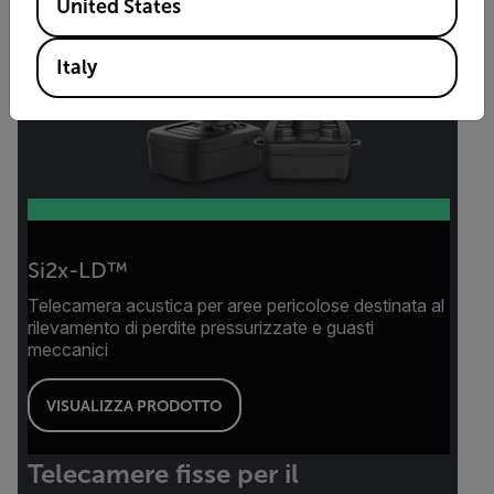
United States
Italy
Si2x-LD™
Telecamera acustica per aree pericolose destinata al
rilevamento di perdite pressurizzate e guasti
meccanici
VISUALIZZA PRODOTTO
Telecamere fisse per il