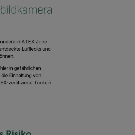
kbildkamera
besondere in ATEX Zone
ntdeckte Luftlecks und
können.
ler in gefährlichen
 die Einhaltung von
X-zertifizierte Tool ein
s Risiko