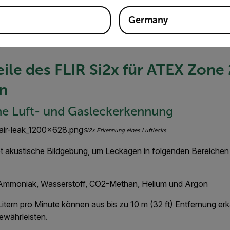
Germany
ügt der Manager über umsetzbare Daten, um Reparaturen zu pri
d kostspielige Ausfallzeiten der Ausrüstung zu verhindern – un
.
ile des FLIR Si2x für ATEX Zone
n
iche Luft- und Gasleckerkennung
Si2x Erkennung eines Luftlecks
 akustische Bildgebung, um Leckagen in folgenden Bereichen
 Ammoniak, Wasserstoff, CO2-Methan, Helium und Argon
itern pro Minute können aus bis zu 10 m (32 ft) Entfernung er
gewährleisten.