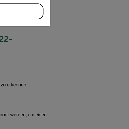
orisieren, eine
d das alles ohne den
 22-
 zu erkennen:
kannt werden, um einen