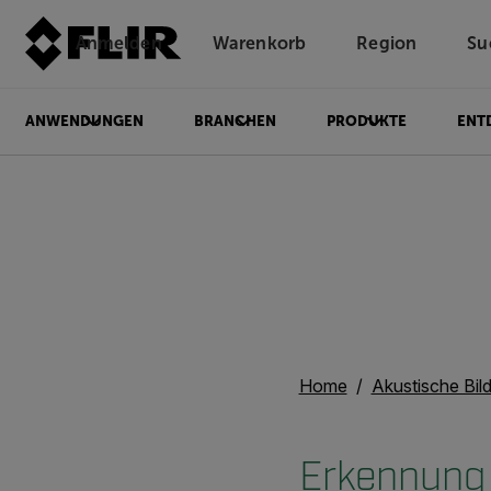
Anmelden
Warenkorb
Region
Su
Unread messages
Modell
Entfernen
Elemente
Element
In den Warenkorb
Im Warenkorb
ANWENDUNGEN
BRANCHEN
PRODUKTE
ENT
Home
Akustische Bil
Erkennung 