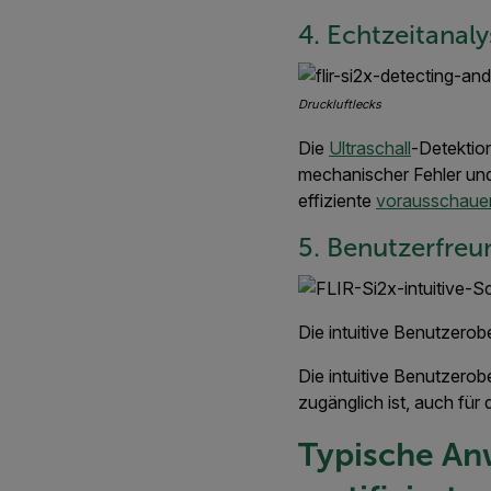
4. Echtzeitana
Druckluftlecks
Die
Ultraschall
-Detektio
mechanischer Fehler und
effiziente
vorausschaue
5. Benutzerfreu
Die intuitive Benutzero
Die intuitive Benutzerob
zugänglich ist, auch für
Typische An