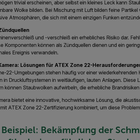
ögen trivial erscheinen, aber selbst ein kleines Leck kann St
nbare Wolke bilden. Bei Mischung mit Luft bilden feine Partikel
ive Atmosphären, die sich mit einem einzigen Funken entzün
Zündquellen
inenverschleiß und -verschleiß ein erhebliches Risiko dar. Fehl
e Komponenten können als Zündquellen dienen und ein gerin
hales Ereignis verwandeln.
 Kamera: Lösungen für ATEX Zone 22-Herausforderunge
e-22-Umgebungen stehen häufig vor einer wiederkehrenden H
in Druckluftsystemen in weitläufigen, lauten Anlagen. Dies
rn können Staubwolken aufwirbeln, die erhebliche Brandrisiken 
era bietet eine innovative, hochwirksame Lösung, die akusti
mit ATEX Zone 22-Zertifizierung kombiniert, um diese Proble
 Beispiel: Bekämpfung der Schm