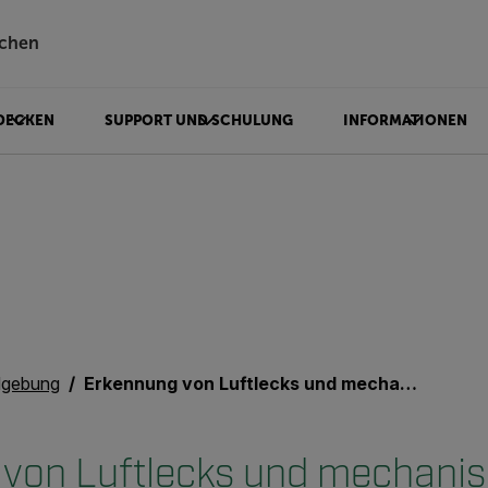
chen
DECKEN
SUPPORT UND SCHULUNG
INFORMATIONEN
dgebung
Erkennung von Luftlecks und mechanischen Fehlern in ATEX Zone 22 mit der Akustikbildkamera FLIR Si2x
von Luftlecks und mechani