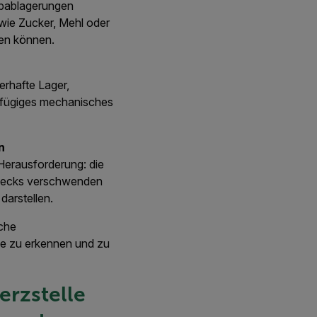
aubablagerungen
 wie Zucker, Mehl oder
den können.
erhafte Lager,
gfügiges mechanisches
n
erausforderung: die
e Lecks verschwenden
darstellen.
sche
me zu erkennen und zu
erzstelle