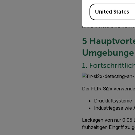
Available Locations
United States
In wenigen Minuten verf
potenzielle Explosion un
Betrieb zu unterbrechen
5 Hauptvorte
Umgebunge
1. Fortschrittl
Der FLIR Si2x verwendet
Druckluftsysteme
Industriegase wie
Leckagen von nur 0,05 L
frühzeitigen Eingriff zu 