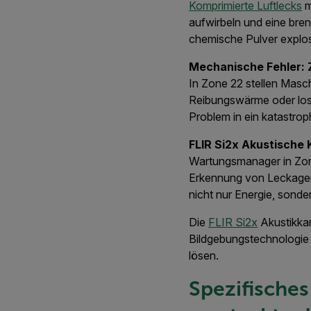
Komprimierte Luftlecks
m
aufwirbeln und eine bren
chemische Pulver explos
Mechanische Fehler: 
In Zone 22 stellen Masch
Reibungswärme oder los
Problem in ein katastrop
FLIR Si2x Akustische
Wartungsmanager in Zon
Erkennung von Leckagen 
nicht nur Energie, sonde
Die
FLIR Si2x
Akustikkam
Bildgebungstechnologie 
lösen.
Spezifisches