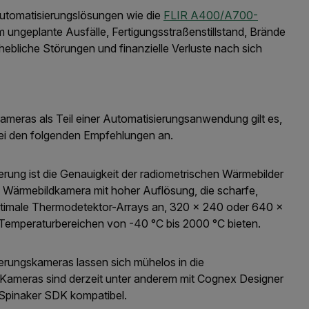
h Automatisierungslösungen wie die
FLIR A400/A700-
 ungeplante Ausfälle, Fertigungsstraßenstillstand, Brände
ebliche Störungen und finanzielle Verluste nach sich
meras als Teil einer Automatisierungsanwendung gilt es,
bei den folgenden Empfehlungen an.
ierung ist die Genauigkeit der radiometrischen Wärmebilder
 Wärmebildkamera mit hoher Auflösung, die scharfe,
i optimale Thermodetektor-Arrays an, 320 × 240 oder 640 ×
n Temperaturbereichen von -40 °C bis 2000 °C bieten.
rungskameras lassen sich mühelos in die
-Kameras sind derzeit unter anderem mit Cognex Designer
 Spinaker SDK kompatibel.