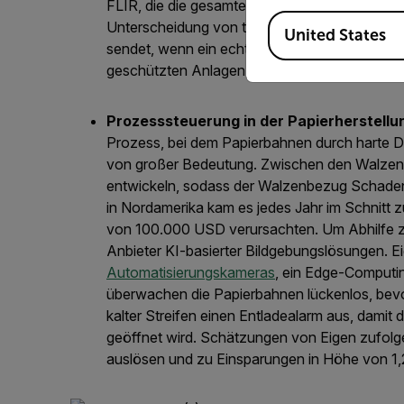
FLIR, die die gesamte Pfannen- und Torpedo
Available Locations
Unterscheidung von typischen Spritzern und ec
United States
sendet, wenn ein echter Hotspot erkannt wir
geschützten Anlagen, günstigeren Versicheru
Prozesssteuerung in der
Papierherstellu
Prozess, bei dem Papierbahnen durch harte D
von großer Bedeutung. Zwischen den Walzen k
entwickeln, sodass der Walzenbezug Schaden n
in Nordamerika kam es jedes Jahr im Schnitt zu
von 100.000 USD verursachten. Um Abhilfe zu 
Anbieter KI-basierter Bildgebungslösungen. Ei
Automatisierungskameras
, ein Edge-Computi
überwachen die Papierbahnen lückenlos, bevor
kalter Streifen einen Entladealarm aus, damit
geöffnet wird. Schätzungen von Eigen zufolg
auslösen und zu Einsparungen in Höhe von 1,2