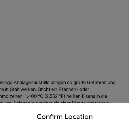
Wenige Analagenausfälle bringen so große Gefahren und
e in Stahlwerken. Bricht ein Pfannen- oder
olzenen, 1.400 °C (2.552 °F) heißen Eisens in die
rt von Anlagen in weniger als einer Minute entwickeln
untry and language from the options below to access the appro
en ANT Automation seinen
Kunden in der Stahlproduktion
Confirm Location
IRA) für die durchgängige Infrarotanalyse
bereit.
che Wärmebildtechnik einer Automatisierungskamera von