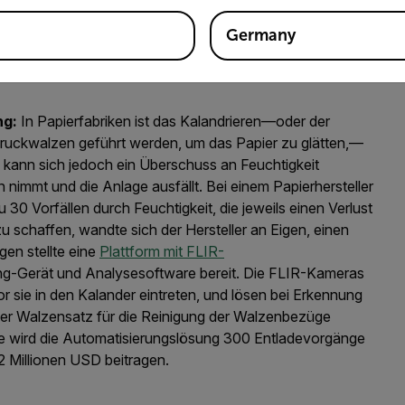
oberfläche überwacht, Temperaturverlaufsdaten zur
hten Hotspots bereitstellt und Alarme an die Mitarbeiter
Germany
d. Die ANT Automation-Kunden profitieren von besser
ngsprämien und mehr Sicherheit.
ng:
In Papierfabriken ist das Kalandrieren—oder der
ruckwalzen geführt werden, um das Papier zu glätten,—
ann sich jedoch ein Überschuss an Feuchtigkeit
immt und die Anlage ausfällt. Bei einem Papierhersteller
 30 Vorfällen durch Feuchtigkeit, die jeweils einen Verlust
schaffen, wandte sich der Hersteller an Eigen, einen
gen stellte eine
Plattform mit FLIR-
ng-Gerät und Analysesoftware bereit. Die FLIR-Kameras
 sie in den Kalander eintreten, und lösen bei Erkennung
 der Walzensatz für die Reinigung der Walzenbezüge
e wird die Automatisierungslösung 300 Entladevorgänge
 Millionen USD beitragen.