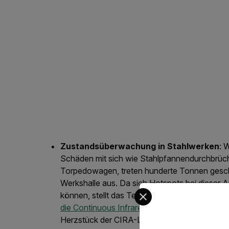
Zustandsüberwachung
in Stahlwerken
: 
Schäden mit sich wie Stahlpfannendurchbrüch
Torpedowagen, treten hunderte Tonnen geschm
Werkshalle aus. Da sich Hotspots bei dieser A
Select your preferred co
können, stellt das Technikserviceunternehm
die Continuous Infrared Analysis-Plattform (C
Herzstück der CIRA-Lösung ist die verlässli