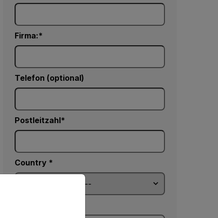
Firma:
Telefon (optional)
Postleitzahl*
Country *
priate version of our website.
Kommentare