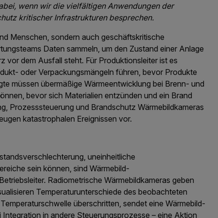
abei, wenn wir die vielfältigen Anwendungen der
utz kritischer Infrastrukturen besprechen.
nd Menschen, sondern auch geschäftskritische
artungsteams Daten sammeln, um den Zustand einer Anlage
z vor dem Ausfall steht. Für Produktionsleiter ist es
rodukt- oder Verpackungsmängeln führen, bevor Produkte
tragte müssen übermäßige Wärmeentwicklung bei Brenn- und
nnen, bevor sich Materialien entzünden und ein Brand
chung, Prozesssteuerung und Brandschutz Wärmebildkameras
eugen katastrophalen Ereignissen vor.
standsverschlechterung, uneinheitliche
ereiche sein können, sind Wärmebild-
Betriebsleiter. Radiometrische Wärmebildkameras geben
visualisieren Temperaturunterschiede des beobachteten
e Temperaturschwelle überschritten, sendet eine Wärmebild-
 Integration in andere Steuerungsprozesse – eine Aktion