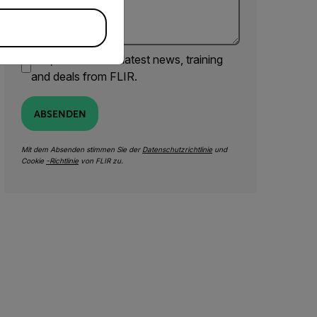
Yes, email me the latest news, training
and deals from FLIR.
ABSENDEN
Mit dem Absenden stimmen Sie der
Datenschutzrichtlinie
und
Cookie
-Richtlinie
von FLIR zu.