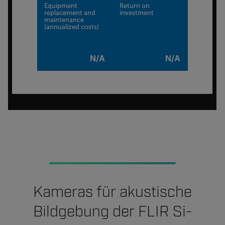
Equipment
Return on
replacement and
investment
maintenance
(annualized costs)
N/A
N/A
Kameras für akustische
Bildgebung der FLIR Si-