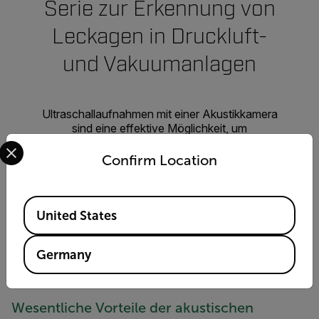
Serie zur Erkennung von
Leckagen in Druckluft-
und Vakuumanlagen
Ultraschallaufnahmen mit einer Akustikkamera
sind eine effektive Möglichkeit, um
Select your preferred country and language from the options 
Effizienzverluste und potenzielle Ausfälle bis zu
10-mal schneller als herkömmliche Methoden zu
Confirm Location
identifizieren – mit minimalem Training.
Available Locations
United States
INFO ANFORDERN
Germany
Wesentliche Vorteile der akustischen