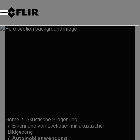
Unread messages
Modell
Entfernen
Elemente
Element
In den Warenkorb
Im Warenkorb
Home
Akustische Bildgebung
Erkennung von Leckagen mit akustischer
Bildgebung
Automobilanwendung