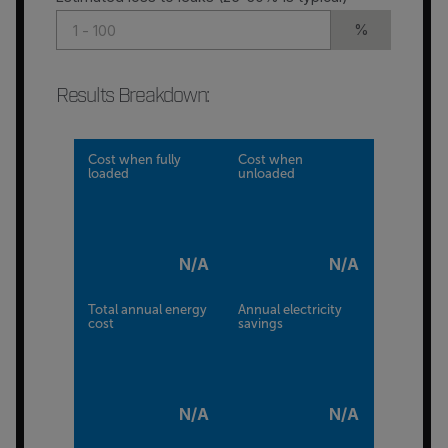
%
Results Breakdown
:
Cost when fully
Cost when
loaded
unloaded
N/A
N/A
Total annual energy
Annual electricity
cost
savings
N/A
N/A