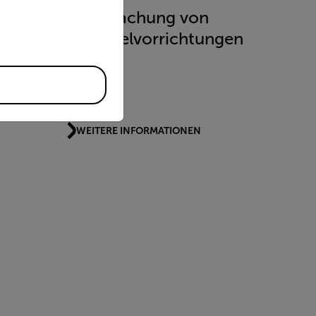
priate version of our website.
d
Überwachung von
Abfackelvorrichtungen
WEITERE INFORMATIONEN