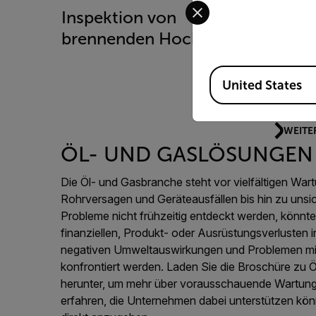
Select your preferred co
Inspektion von
Elekt
brennenden Hochöfen
der Ö
Available Locations
United States
WEITE
ÖL- UND GASLÖSUNGEN 
Die Öl- und Gasbranche steht vor vielfältigen Wa
Rohrversagen und Geräteausfällen bis hin zu uns
Probleme nicht frühzeitig entdeckt werden, könn
finanziellen, Produkt- oder Ausrüstungsverlusten 
negativen Umweltauswirkungen und Problemen mit
konfrontiert werden. Laden Sie die Broschüre zu
herunter, um mehr über vorausschauende Wartung
erfahren, die Unternehmen dabei unterstützen kö