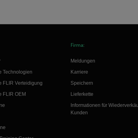
Firma:
r
Meldungen
e Technologien
Karriere
e FLIR Verteidigung
Speichern
e FLIR OEM
Lieferkette
ine
Informationen für Wiederverkä
Kunden
ine