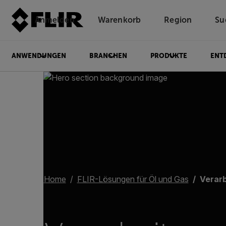
Anmelden
Warenkorb
Region
Su
Unread messages
Modell
Entfernen
Elemente
Element
In den Warenkorb
Im Warenkorb
ANWENDUNGEN
BRANCHEN
PRODUKTE
ENT
Home
FLIR-Lösungen für Öl und Gas
Verarb