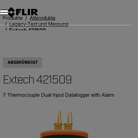
Unread messages
Modell
Entfernen
Elemente
Element
In den Warenkorb
Im Warenkorb
Produkte
Altprodukte
Legacy-Test und Messung
Extech 421509
ABGEKÜNDIGT
Extech 421509
7 Thermocouple Dual Input Datalogger with Alarm