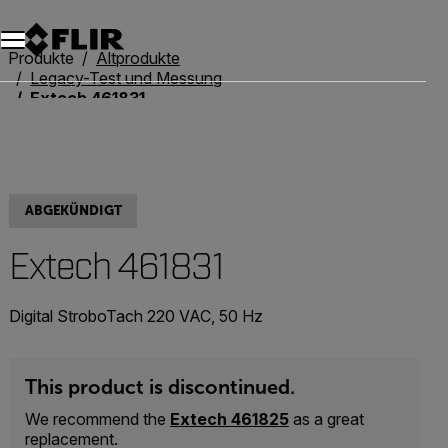
Unread messages
Modell
Entfernen
Elemente
Element
In den Warenkorb
Im Warenkorb
Produkte
Altprodukte
Legacy-Test und Messung
Extech 461831
ABGEKÜNDIGT
Extech 461831
Digital StroboTach 220 VAC, 50 Hz
This product is discontinued.
We recommend the
Extech 461825
as a great
replacement.