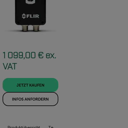
1 099,00 € ex.
VAT
JETZT KAUFEN
INFOS ANFORDERN
Produktübersicht
Technische Daten
Zubehör
Res
JETZT KAUFEN