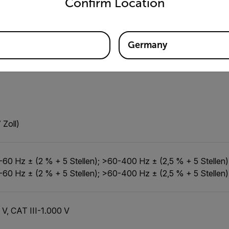
Confirm Location
Kommunikation und Datenspeicher
Stromversorgung
Germany
n
 Zoll)
-60 Hz ± (2 % + 5 Stellen); >60-400 Hz ± (2,5 % + 5 Stellen)
-60 Hz ± (2 % + 5 Stellen); >60-400 Hz ± (2,5 % + 5 Stellen)
V, CAT III-1.000 V