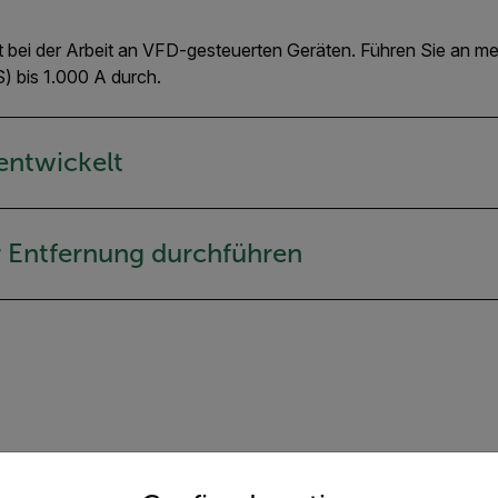
bei der Arbeit an VFD-gesteuerten Geräten. Führen Sie an meh
bis 1.000 A durch.
 entwickelt
r Entfernung durchführen
untry and language from the options below to access the appro