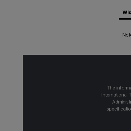
Wis
Note
The informa
International 
Administ
specificatio