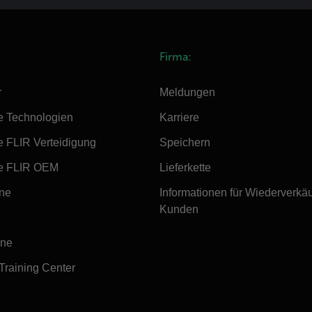
Firma:
r
Meldungen
e Technologien
Karriere
e FLIR Verteidigung
Speichern
e FLIR OEM
Lieferkette
ine
Informationen für Wiederverkä
Kunden
ine
 Training Center