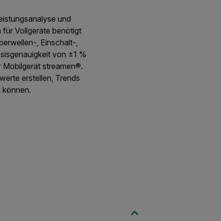
 Leistungsanalyse und
für Vollgeräte benötigt
rwellen-, Einschalt-,
sisgenauigkeit von ±1 %
r Mobilgerät streamen®.
erte erstellen, Trends
en können.