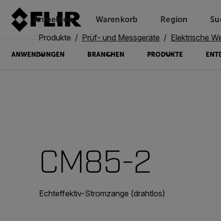
Anmelden
Warenkorb
Region
Su
Unread messages
Modell
Entfernen
Elemente
Element
In den Warenkorb
Im Warenkorb
Produkte
Prüf- und Messgeräte
Elektrische W
ANWENDUNGEN
BRANCHEN
PRODUKTE
ENT
CM85-2
Echteffektiv-Stromzange (drahtlos)