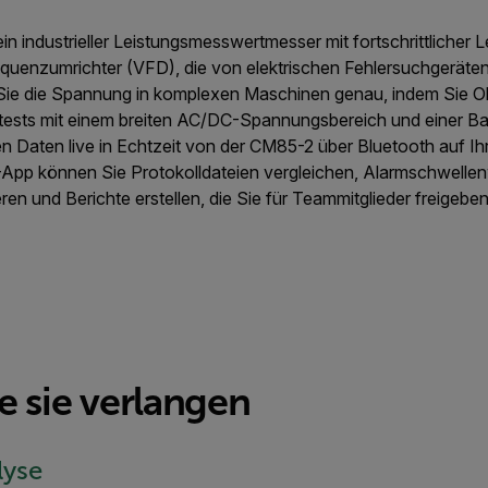
ein industrieller Leistungsmesswertmesser mit fortschrittlicher
requenzumrichter (VFD), die von elektrischen Fehlersuchgeräten 
Sie die Spannung in komplexen Maschinen genau, indem Sie Obe
ests mit einem breiten AC/DC-Spannungsbereich und einer Ba
n Daten live in Echtzeit von der CM85-2 über Bluetooth auf Ih
p können Sie Protokolldateien vergleichen, Alarmschwellenw
ieren und Berichte erstellen, die Sie für Teammitglieder freigeb
ie sie verlangen
lyse