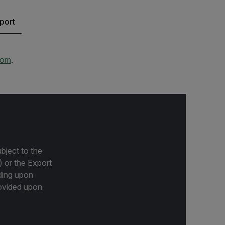
port
com
.
bject to the
) or the Export
ding upon
provided upon