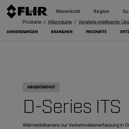
Anmelden
Warenkorb
Region
Su
Unread messages
Modell
Entfernen
Elemente
Element
In den Warenkorb
Im Warenkorb
Produkte
Altprodukte
Veraltete intelligente Übertragungs
ANWENDUNGEN
BRANCHEN
PRODUKTE
ENT
ABGEKÜNDIGT
D-Series ITS
Wärmebildkamera zur Verkehrsdatenerfassung in 