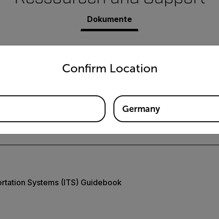
Dokumente
untry and language from the options below to access the appro
Confirm Location
Germany
nblatt
portation Systems (ITS) Guidebook