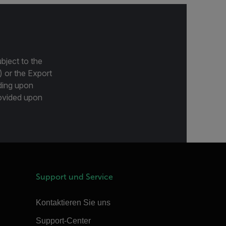
bject to the
) or the Export
ding upon
provided upon
Support und Service
Kontaktieren Sie uns
Support-Center