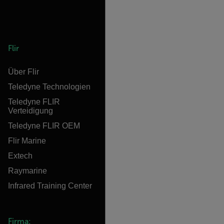
Flir
Über Flir
Teledyne Technologien
Teledyne FLIR
Verteidigung
Teledyne FLIR OEM
Flir Marine
Extech
Raymarine
Infrared Training Center
Firma: