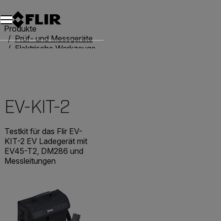
Unread messages
Modell
Entfernen
Elemente
Element
In den Warenkorb
Im Warenkorb
Produkte
Prüf- und Messgeräte
Elektrische Werkzeuge
Testen des EV-Ladegeräts
EV-KIT-2
EV-KIT-2
Testkit für das Flir EV-
KIT-2 EV Ladegerät mit
EV45-T2, DM286 und
Messleitungen