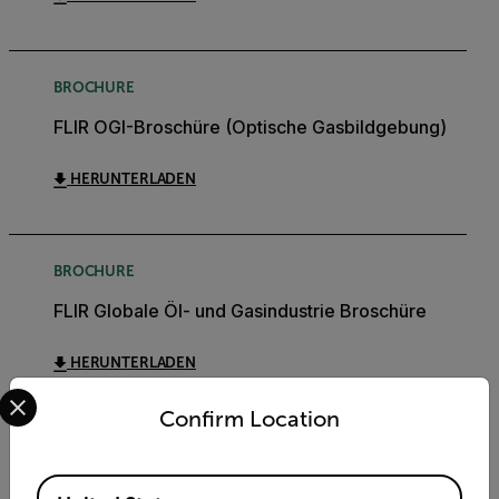
BROCHURE
FLIR OGI-Broschüre (Optische Gasbildgebung)
HERUNTERLADEN
BROCHURE
FLIR Globale Öl- und Gasindustrie Broschüre
HERUNTERLADEN
Select your preferred country and language from the options 
Confirm Location
DATASHEET
Available Locations
GF620 Datasheet