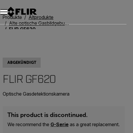
Unread messages
Modell
Entfernen
Elemente
Element
In den Warenkorb
Im Warenkorb
Produkte
Altprodukte
Alte optische Gasbildgebung
FLIR GF620
ABGEKÜNDIGT
FLIR GF620
Optische Gasdetektionskamera
This product is discontinued.
We recommend the
G-Serie
as a great replacement.