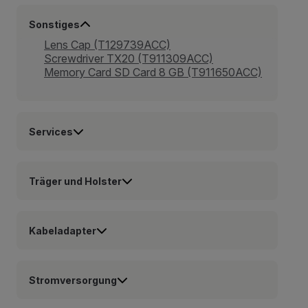
Sonstiges
Lens Cap (T129739ACC)
Screwdriver TX20 (T911309ACC)
Memory Card SD Card 8 GB (T911650ACC)
Services
Träger und Holster
Kabeladapter
Stromversorgung