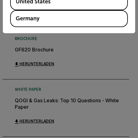
United States
HERUNTERLADEN
Germany
BROCHURE
GF620 Brochure
HERUNTERLADEN
WHITE PAPER
QOGI & Gas Leaks: Top 10 Questions - White
Paper
HERUNTERLADEN