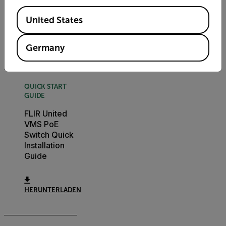
Produktmatrix
Auswahlhilfe
Available Locations
United States
HERUNTERLADEN
Germany
QUICK START
GUIDE
FLIR United
VMS PoE
Switch Quick
Installation
Guide
HERUNTERLADEN