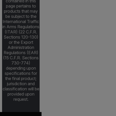
contained in this
page pertains to
products that may
be subject to the
International Traffic
in Arms Regulations
(ITAR) (22 C.F.R.
Sections 120-130)
or the Export
Administration
Regulations (EAR)
(15 C.F.R. Sections
730-774)
depending upon
specifications for
the final product;
jurisdiction and
classification will be
provided upon
request.