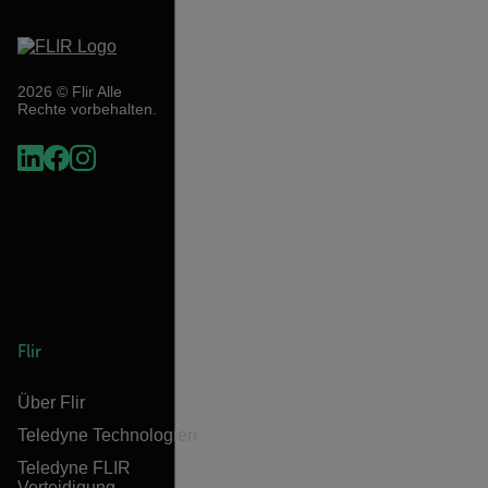
2026 © Flir Alle
Rechte vorbehalten.
Flir
Über Flir
Teledyne Technologien
Teledyne FLIR
Verteidigung