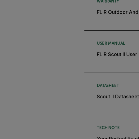
WARRANTY
FLIR Outdoor And 
USER MANUAL
FLIR Scout II User
DATASHEET
Scout II Datasheet
TECH NOTE
Your Perfect Pale