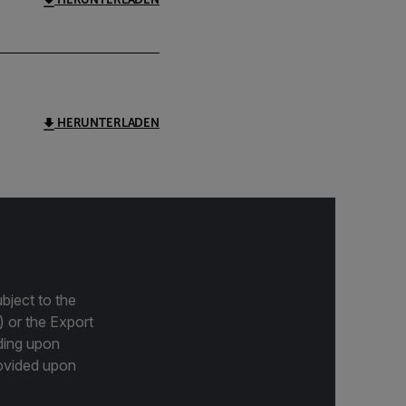
HERUNTERLADEN
bject to the
) or the Export
ding upon
provided upon