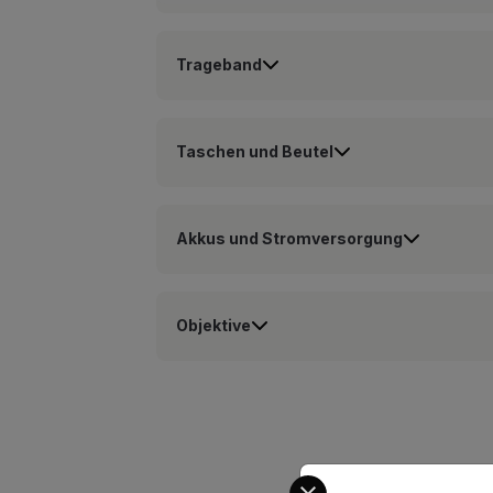
Trageband
Taschen und Beutel
Akkus und Stromversorgung
Objektive
Select your preferred co