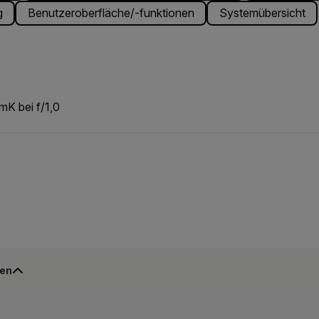
g
Benutzeroberfläche/-funktionen
Systemübersicht
mK bei f/1,0
gen