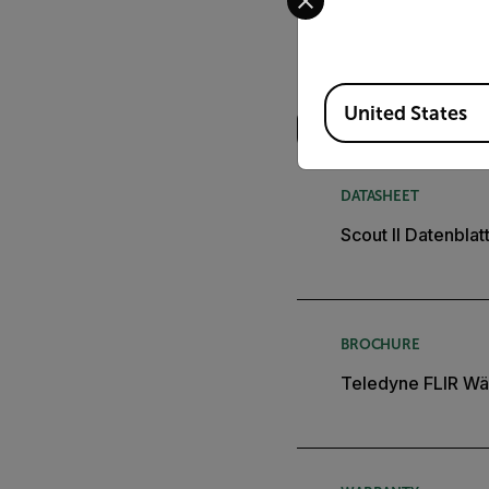
Suchen
Available Locations
United States
DATASHEET
Scout II Datenblat
BROCHURE
Teledyne FLIR Wär