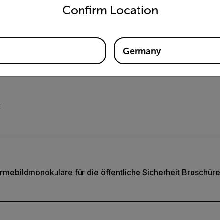
Dokumente
Confirm Location
Software und Firmware
Germany
t
mebildmonokulare für die öffentliche Sicherheit Broschüre