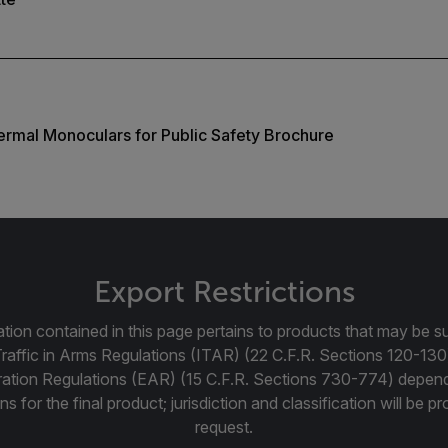
rmal Monoculars for Public Safety Brochure
Export Restrictions
tion contained in this page pertains to products that may be su
Traffic in Arms Regulations (ITAR) (22 C.F.R. Sections 120-130
ration Regulations (EAR) (15 C.F.R. Sections 730-774) depen
ns for the final product; jurisdiction and classification will be 
request.