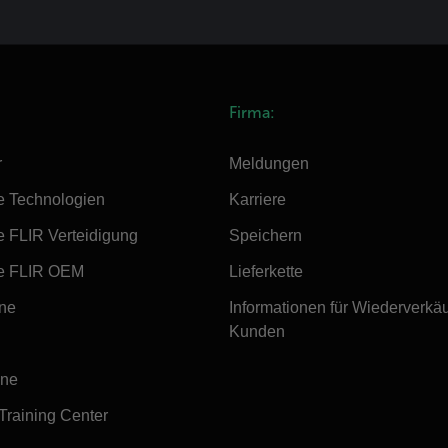
Firma:
r
Meldungen
e Technologien
Karriere
e FLIR Verteidigung
Speichern
e FLIR OEM
Lieferkette
ine
Informationen für Wiederverkä
Kunden
ine
 Training Center