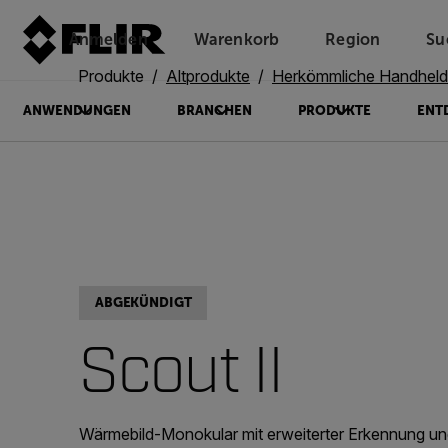
Anmelden
Warenkorb
Region
Su
Unread messages
Modell
Entfernen
Elemente
Element
In den Warenkorb
Im Warenkorb
Produkte
Altprodukte
Herkömmliche Handheld
ANWENDUNGEN
BRANCHEN
PRODUKTE
ENT
ABGEKÜNDIGT
Scout II
Wärmebild-Monokular mit erweiterter Erkennung u