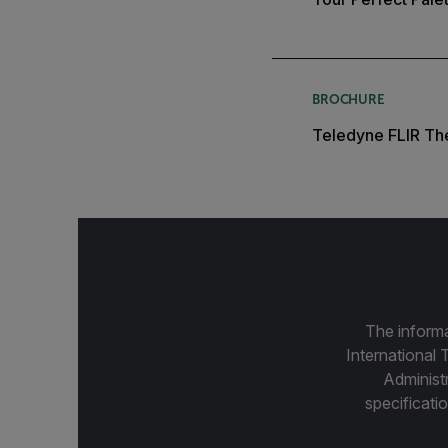
BROCHURE
Teledyne FLIR The
The informa
International 
Administ
specificatio