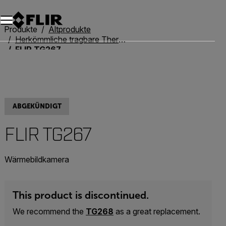
Unread messages
Modell
Entfernen
Elemente
Element
In den Warenkorb
Im Warenkorb
Produkte
Altprodukte
Herkömmliche tragbare Thermokameras
FLIR TG267
ABGEKÜNDIGT
FLIR TG267
Wärmebildkamera
This product is discontinued.
We recommend the
TG268
as a great replacement.