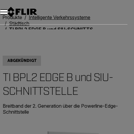
Unread messages
Modell
Entfernen
Elemente
Element
In den Warenkorb
Im Warenkorb
Produkte
Intelligente Verkehrssysteme
Städtisch
TI BPL2 EDGE B und SIU-SCHNITTSTELLE
ABGEKÜNDIGT
TI BPL2 EDGE B und SIU-
SCHNITTSTELLE
Breitband der 2. Generation über die Powerline-Edge-
Schnittstelle