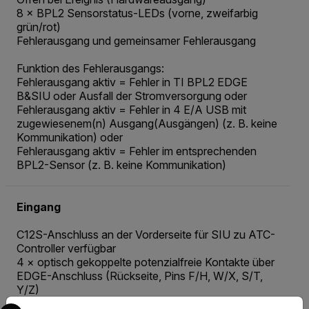
8 × BPL2 Sensorstatus-LEDs (vorne, zweifarbig
grün/rot)
Fehlerausgang und gemeinsamer Fehlerausgang
Funktion des Fehlerausgangs:
Fehlerausgang aktiv = Fehler in TI BPL2 EDGE
B&SIU oder Ausfall der Stromversorgung oder
Fehlerausgang aktiv = Fehler in 4 E/A USB mit
zugewiesenem(n) Ausgang(Ausgängen) (z. B. keine
Kommunikation) oder
Fehlerausgang aktiv = Fehler im entsprechenden
BPL2-Sensor (z. B. keine Kommunikation)
Eingang
C12S-Anschluss an der Vorderseite für SIU zu ATC-
Controller verfügbar
4 × optisch gekoppelte potenzialfreie Kontakte über
EDGE-Anschluss (Rückseite, Pins F/H, W/X, S/T,
Y/Z)
Select your preferred country and language from the options 
Imax = 50 mA, Umax = 48 V DC