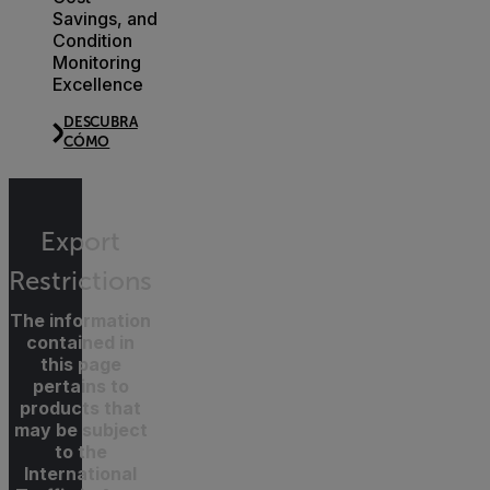
Savings, and
Condition
Monitoring
Excellence
DESCUBRA
CÓMO
Export
Restrictions
The information
contained in
this page
pertains to
products that
may be subject
to the
International