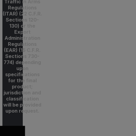
Traffic in Arms
Regulations
(ITAR) (22 C.F.R.
Sections 120-
130) or the
Export
Administration
Regulations
(EAR) (15 C.F.R.
Sections 730-
774) depending
upon
specifications
for the final
product;
jurisdiction and
classification
will be provided
upon request.