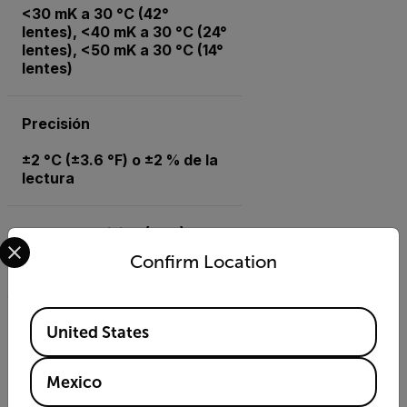
<30 mK a 30 °C (42°
lentes), <40 mK a 30 °C (24°
lentes), <50 mK a 30 °C (14°
lentes)
Precisión
±2 °C (±3.6 °F) o ±2 % de la
lectura
Campo de visión (FOV)
Select your preferred country and language from the o
Confirm Location
80 × 63° × 63°
Available Locations
Cámara digital
United States
5 MP, con lámpara LED de
foto/video incorporada;
Mexico
deshabilitada cuando se