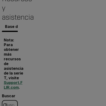
y
asistencia
Base de conocimientos
Documentos
Software y 
Nota:
Para
obtener
más
recursos
de
asistencia
de la serie
T, visite
Support.F
LIR.com
.
Buscar