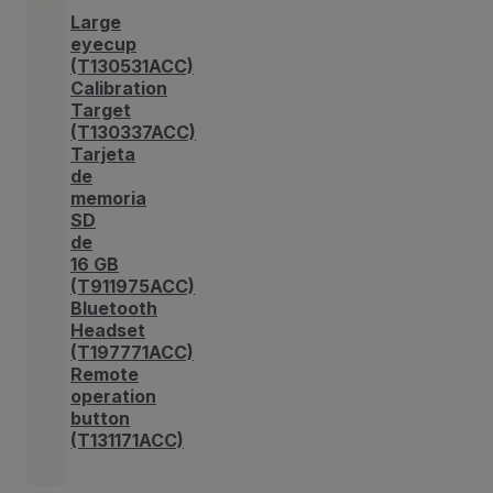
Large
eyecup
(T130531ACC)
Calibration
Target
(T130337ACC)
Tarjeta
de
memoria
SD
de
16 GB
(T911975ACC)
Bluetooth
Headset
(T197771ACC)
Remote
operation
button
(T131171ACC)