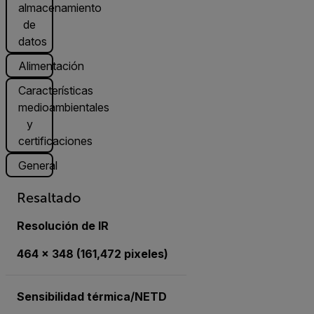
almacenamiento
de
datos
Alimentación
Características
medioambientales
y
certificaciones
General
Resaltado
Resolución de IR
464 × 348 (161,472 pixeles)
Sensibilidad térmica/NETD