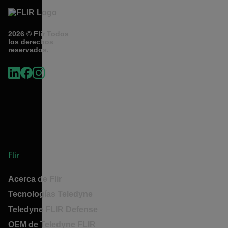
2026 © Flir Todos
los derechos
reservados.
Flir
Acerca de Flir
Tecnologías Teledyne
Teledyne FLIR Defense
OEM de Teledyne FLIR