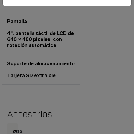
utilizan lentes de 6° u 80°
Pantalla
4", pantalla táctil de LCD de
640 x 480 pixeles, con
rotación automática
Soporte de almacenamiento
Tarjeta SD extraíble
Accesorios
Otro