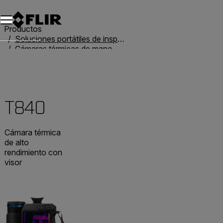
Productos
Soluciones portátiles de inspección
Cámaras térmicas de mano
T-Series
T840
T840
Cámara térmica
de alto
rendimiento con
visor