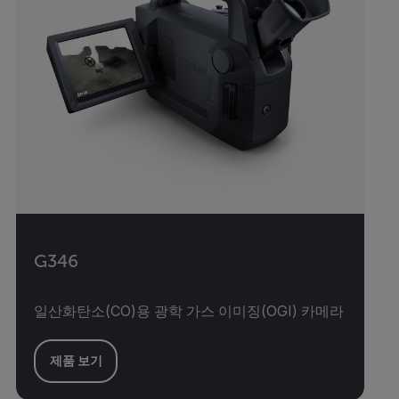
G346
일산화탄소(CO)용 광학 가스 이미징(OGI) 카메라
제품 보기