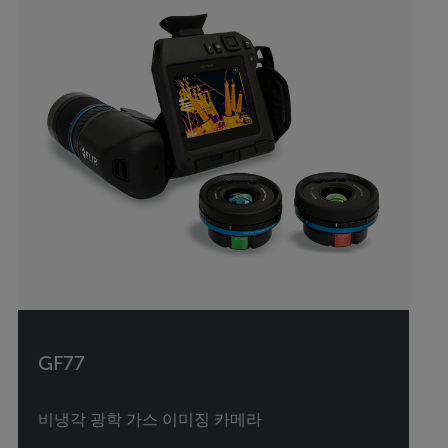
GF77
비냉각 광학 가스 이미징 카메라