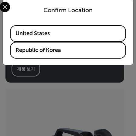
Select your preferred country and language from the options 
Confirm Location
G343
Available Locations
United States
이산화탄소(CO)용 광학 가스 이미징(OGI₂) 카메
Republic of Korea
라
제품 보기