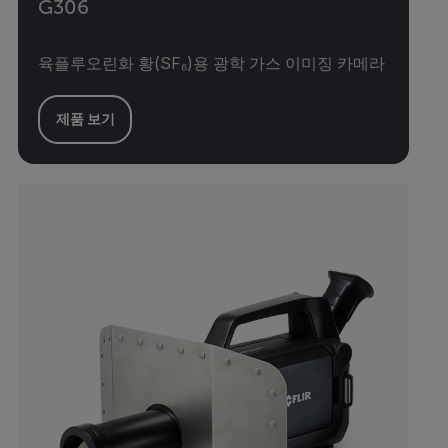
G306
육플루오린화 황(SF₆)용 광학 가스 이미징 카메라
제품 보기