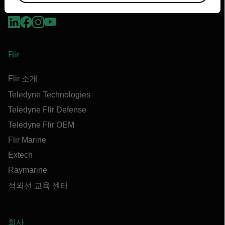
Flir
Flir 소개
Teledyne Technologies
Teledyne Flir Defense
Teledyne Flir OEM
Flir Marine
Extech
Raymarine
적외선 교육 센터
회사