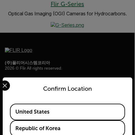
Flir G-Series
Optical Gas Imaging (OGI) Cameras for Hydrocarbons.
(주)플리어시스템코리아
2026 © Flir All rights reserved.
Select your preferred country and language from the options 
소프트웨어안내
Confirm Location
Available Locations
United States
Republic of Korea