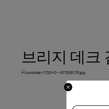
브리지 데크
Select your preferred co
Available Locations