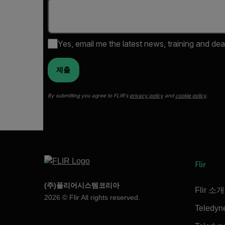
Yes, email me the latest news, training and dea
제출
By submitting you agree to FLIR's
privacy policy
and
cookie policy
.
Flir
(주)플리어시스템코리아
Flir 소개
2026 © Flir All rights reserved.
Teledyn