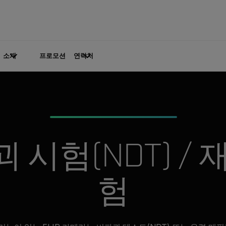
소개
프로모션
연락처
 시험(NDT) / 
험