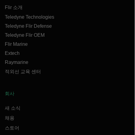
Flir 소개
Teledyne Technologies
Teledyne Flir Defense
Teledyne Flir OEM
Flir Marine
Extech
Raymarine
적외선 교육 센터
회사
새 소식
채용
스토어