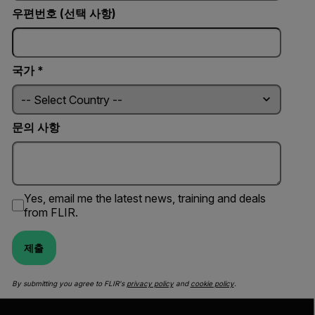
우편번호 (선택 사항)
국가 *
문의 사항
Yes, email me the latest news, training and deals
from FLIR.
제출
By submitting you agree to FLIR's
privacy policy
and
cookie policy
.