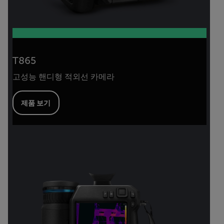
T865
고성능 핸디형 적외선 카메라
제품 보기