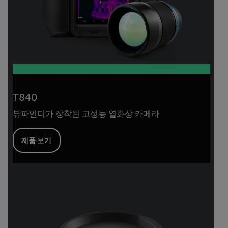
T840
뷰파인더가 장착된 고성능 열화상 카메라
제품 보기