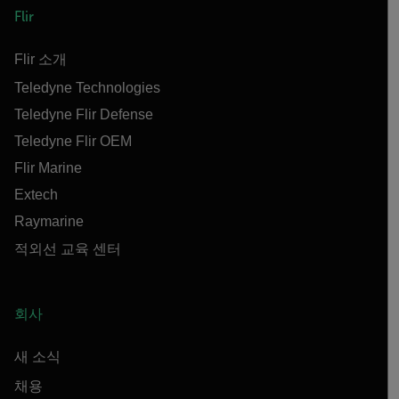
Flir
Flir 소개
Teledyne Technologies
Teledyne Flir Defense
Teledyne Flir OEM
Flir Marine
Extech
Raymarine
적외선 교육 센터
회사
새 소식
채용