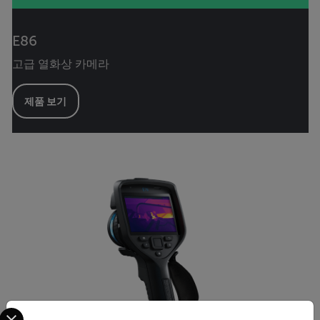
E86
고급 열화상 카메라
제품 보기
Select your preferred country and language from the options 