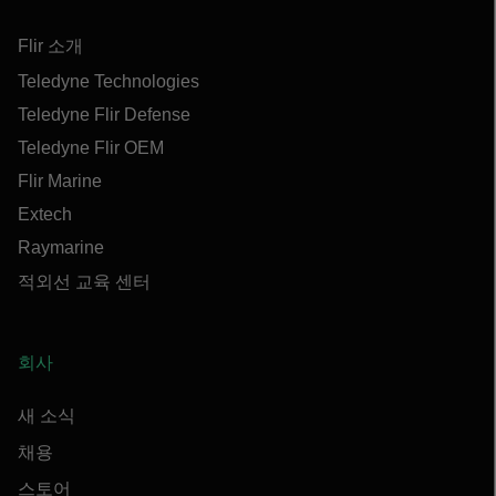
Flir 소개
Teledyne Technologies
Teledyne Flir Defense
Teledyne Flir OEM
Flir Marine
Extech
Raymarine
적외선 교육 센터
회사
새 소식
채용
스토어