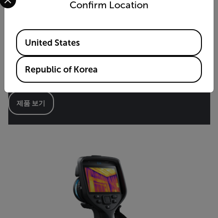
Confirm Location
Available Locations
United States
E76
Republic of Korea
고급 열화상 카메라
제품 보기