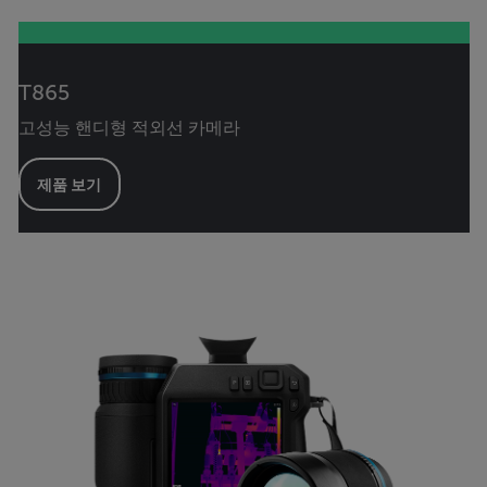
T865
고성능 핸디형 적외선 카메라
제품 보기