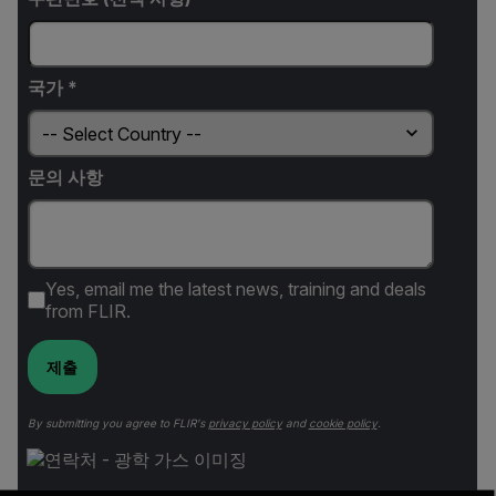
국가 *
문의 사항
Yes, email me the latest news, training and deals
from FLIR.
제출
By submitting you agree to FLIR's
privacy policy
and
cookie policy
.