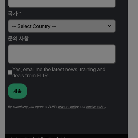
국가 *
문의 사항
Yes, email me the latest news, training and
deals from FLIR.
제출
By submitting you agree to FLIR's
privacy policy
and
cookie policy
.