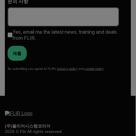
문의 사항
Yes, email me the latest news, training and deals
from FLIR.
제출
By submitting you agree to FLIR's
privacy policy
and
cookie policy
.
(주)플리어시스템코리아
2026 © Flir All rights reserved.