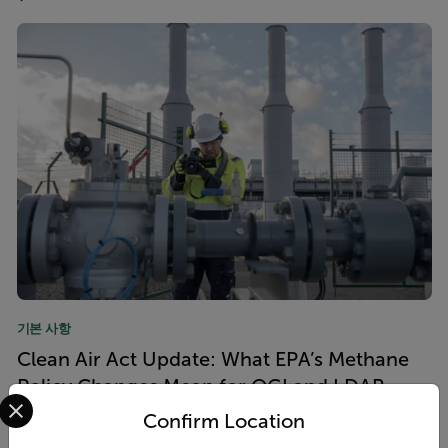
기본 사항
Clean Air Act Update: What EPA’s Methane
Policy Changes Mean for OGI and LDAR
Select your preferred country and language from the options 
Programs
Confirm Location