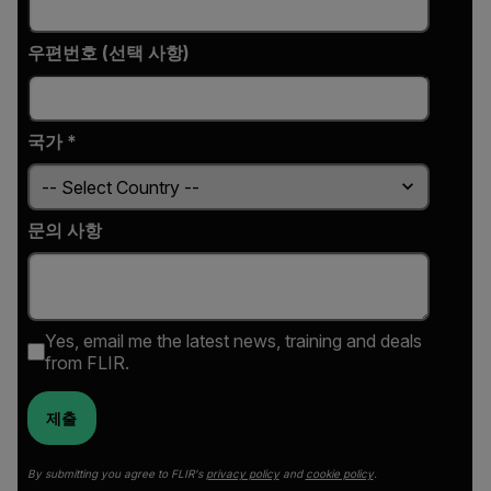
우편번호 (선택 사항)
국가 *
문의 사항
Yes, email me the latest news, training and deals
from FLIR.
제출
By submitting you agree to FLIR's
privacy policy
and
cookie policy
.